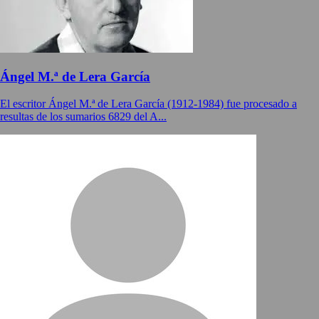
Ángel M.ª de Lera García
El escritor Ángel M.ª de Lera García (1912-1984) fue procesado a
resultas de los sumarios 6829 del A...