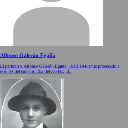
Alfonso Galerón Egaña
El periodista Alfonso Galerón Egaña (1912-1948) fue procesado a
resultas del sumario 262 del AGHD, d...