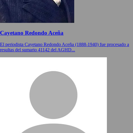
Cayetano Redondo Aceña
El periodista Cayetano Redondo Aceña (1888-1940) fue procesado a
resultas del sumario 41142 del AGHD...