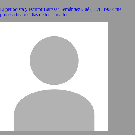
El periodista y escritor Baltasar Fernández Cué (1878-1966) fue
procesado a resultas de los sumarios...