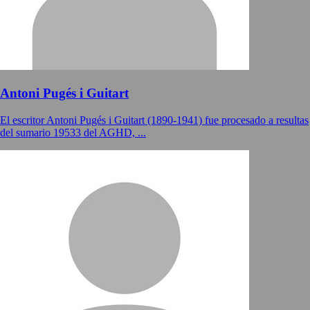
Antoni Pugés i Guitart
El escritor Antoni Pugés i Guitart (1890-1941) fue procesado a resultas
del sumario 19533 del AGHD, ...