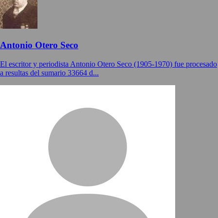
Antonio Otero Seco
El escritor y periodista Antonio Otero Seco (1905-1970) fue procesado
a resultas del sumario 33664 d...