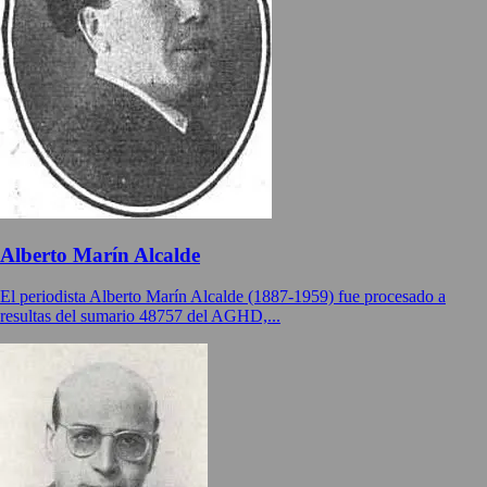
Alberto Marín Alcalde
El periodista Alberto Marín Alcalde (1887-1959) fue procesado a
resultas del sumario 48757 del AGHD,...