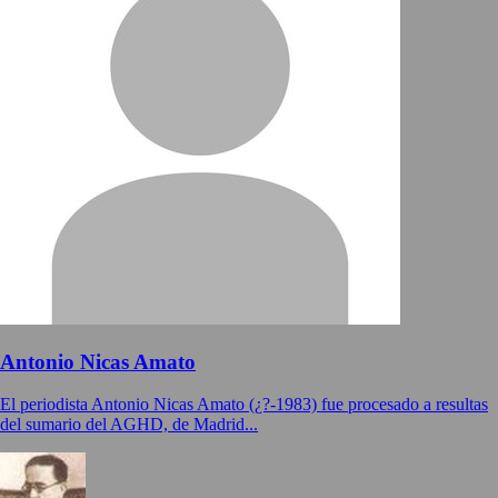
Antonio Nicas Amato
El periodista Antonio Nicas Amato (¿?-1983) fue procesado a resultas
del sumario del AGHD, de Madrid...