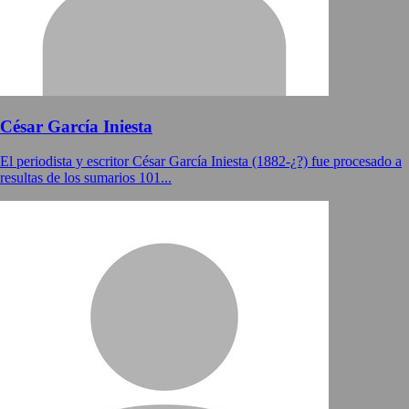
César García Iniesta
El periodista y escritor César García Iniesta (1882-¿?) fue procesado a
resultas de los sumarios 101...