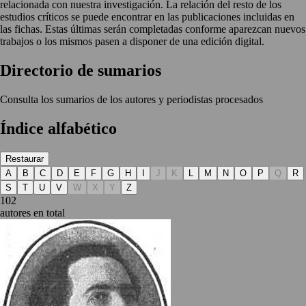
relacionada con nuestra investigación. La relación del resto de los
estudios críticos se puede encontrar en las publicaciones incluidas en
las fichas. Estas últimas serán completadas conforme aparezcan nuevos
trabajos o los mismos pasen a disponer de una edición digital.
Directorio de sumarios
Consulta los sumarios de los autores y periodistas procesados
Índice alfabético
Restaurar
A
B
C
D
E
F
G
H
I
J
K
L
M
N
O
P
Q
R
S
T
U
V
W
X
Y
Z
102
autores en total