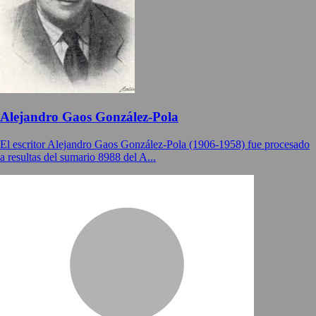
Alejandro Gaos González-Pola
El escritor Alejandro Gaos González-Pola (1906-1958) fue procesado
a resultas del sumario 8988 del A...