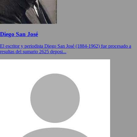
Diego San José
El escritor y periodista Diego San José (1884-1962) fue procesado a
resultas del sumario 2625 deposi...