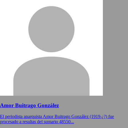
Amor Buitrago González
El periodista anarquista Amor Buitrago González (1919-¿?) fue
procesado a resultas del sumario 48550...