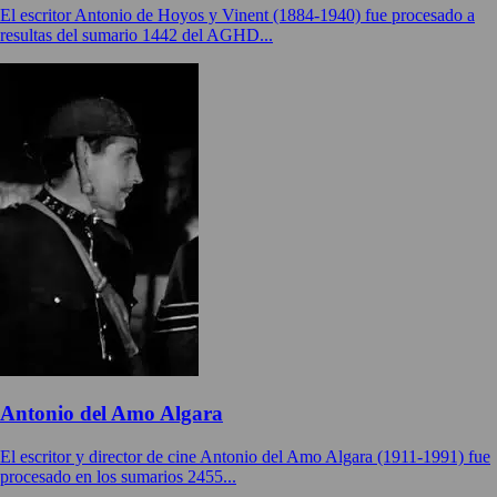
El escritor Antonio de Hoyos y Vinent (1884-1940) fue procesado a
resultas del sumario 1442 del AGHD...
Antonio del Amo Algara
El escritor y director de cine Antonio del Amo Algara (1911-1991) fue
procesado en los sumarios 2455...