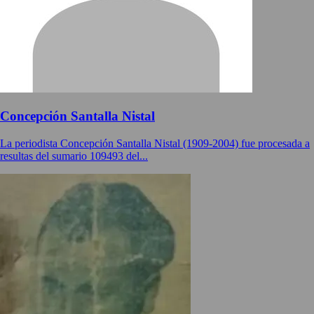
Concepción Santalla Nistal
La periodista Concepción Santalla Nistal (1909-2004) fue procesada a
resultas del sumario 109493 del...