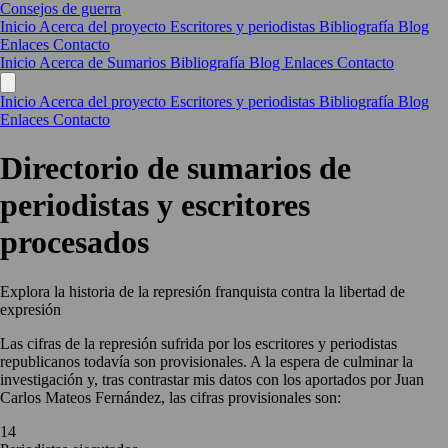
Consejos de guerra
Inicio
Acerca del proyecto
Escritores y periodistas
Bibliografía
Blog
Enlaces
Contacto
Inicio
Acerca de
Sumarios
Bibliografía
Blog
Enlaces
Contacto
Inicio
Acerca del proyecto
Escritores y periodistas
Bibliografía
Blog
Enlaces
Contacto
Directorio de sumarios de
periodistas y escritores
procesados
Explora la historia de la represión franquista contra la libertad de
expresión
Las cifras de la represión sufrida por los escritores y periodistas
republicanos todavía son provisionales. A la espera de culminar la
investigación y, tras contrastar mis datos con los aportados por Juan
Carlos Mateos Fernández, las cifras provisionales son:
14